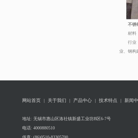
不锈钢
材料：专
行业：钣
业、钢构
网站首页
|
关于我们
|
产品中心
|
技术特点
|
新闻
地址: 无锡市惠山区洛社镇新盛工业坊B区6-7号
电话: 4000880510
传真: (86)0510-83305700